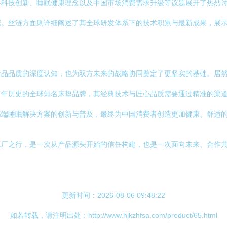
料科技创新、睡眠健康理念以及中国市场消费需求升级等议题展开了热烈
据。丝涟方面则详细阐述了其全球研发体系下的技术积累与最新成果，展
产品品质的深度认知，也为双方未来的战略协同奠定了更坚实的基础。居
百年历史的全球知名床垫品牌，其经典技术与匠心品质需要通过精准的渠
高端睡眠解决方案的创新与普及，最终为中国消费者创造更加健康、舒适
工厂之行，是一次从产品源头开始的信任构建，也是一次面向未来、合作
更新时间：2026-08-06 09:48:22
如若转载，请注明出处：http://www.hjkzhfsa.com/product/65.html