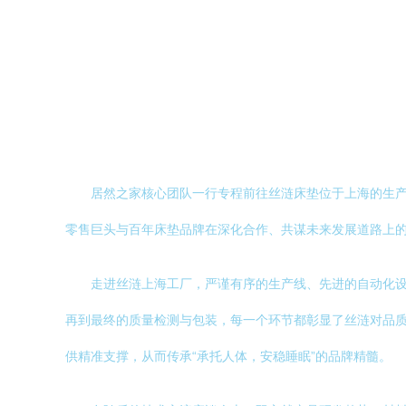
居然之家核心团队一行专程前往丝涟床垫位于上海的生产
零售巨头与百年床垫品牌在深化合作、共谋未来发展道路上
走进丝涟上海工厂，严谨有序的生产线、先进的自动化
再到最终的质量检测与包装，每一个环节都彰显了丝涟对品质百
供精准支撑，从而传承“承托人体，安稳睡眠”的品牌精髓。