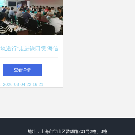
7“轨道行”走进铁四院 海信
央空调助推行业技术升级
查看详情
26-08-04 22:16:21
地址：上海市宝山区爱辉路201号2幢、3幢